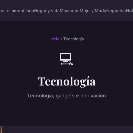
as e inmobiliaria
Hogar y vida
Mascotas
Mujer / Moda
Negocios
Not
Inicio
› Tecnología
💻
Tecnología
Tecnología, gadgets e innovación