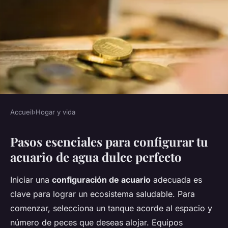
Accueil
›
Hogar y vida
HOGAR Y VIDA
Pasos esenciales para configurar tu
Manual Supremo: Claves
acuario de agua dulce perfecto
Infalibles para Mantener un
Acuario de Agua Dulce
Iniciar una
configuración de acuario
adecuada es
Perfecto en tu Hogar
clave para lograr un ecosistema saludable. Para
comenzar, selecciona un tanque acorde al espacio y
Sarah
•
11 mayo 2025
•
6 min de lecture
número de peces que deseas alojar. Equipos